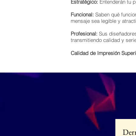
Estratégico:
Entenderán tu pú
Funcional:
Saben qué funcion
mensaje sea legible y atract
Profesional:
Sus diseñadores 
transmitiendo calidad y seri
Calidad de Impresión Superi
Dern