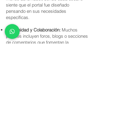
siente que el portal fue diseñado
pensando en sus necesidades
específicas.
Comunidad y Colaboración:
Muchos
portales incluyen foros, blogs o secciones
de comentarios que fomentan la
interacción entre usuarios con intereses
similares. Esto puede ser invaluable para
el intercambio de conocimientos, la
resolución de problemas y la creación de
redes, transformando un simple sitio web
en una verdadera comunidad.
Eficiencia y Ahorro de Tiempo:
Al
consolidar funciones y ofrecer
herramientas interactivas (como
calculadoras, agendadores de citas o
simuladores), los portales permiten a los
usuarios realizar tareas de forma más
rápida y efectiva, evitando